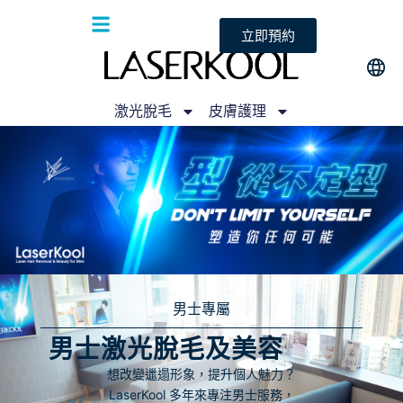
立即預約
激光脫毛
皮膚護理
男士專屬
男士激光脫毛及美容
想改變邋遢形象，提升個人魅力？
LaserKool 多年來專注男士服務，