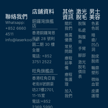
店舖資料
其他
激光
男士
聯絡我們
資訊
脫毛
美容
銅鑼灣旗艦
Whatsapp:
關於
脫鬚
色素
店
+852 6660
我們
色斑
私處
香港銅鑼灣恩
4511
推廣
暗
胸腹
平道 28 號利
info@laserkool.hk
優惠
瘡/
背
園二期 30 樓
凹凸
常見
手臂
洞
全層
問題
腳部
電話: +852
脫疣
療程
脫痣
3751 2522
激光
前準
脫毛
備
輪廓
旺角旗艦店​
價目
塑形
療程
表
香港旺角亞皆
後護
微絲
老街8號朗豪
理
血管
坊27樓2701,
加入
皮膚
11-15室
我們
護理
電話:+852
2369 5990