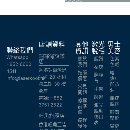
店舖資料
其他
激光
男士
聯絡我們
資訊
脫毛
美容
銅鑼灣旗艦
Whatsapp:
關於
脫鬚
色素
店
+852 6660
我們
色斑
私處
香港銅鑼灣恩
4511
推廣
暗
胸腹
平道 28 號利
info@laserkool.hk
優惠
瘡/
背
園二期 30 樓
凹凸
常見
手臂
洞
全層
問題
腳部
電話: +852
脫疣
療程
脫痣
3751 2522
激光
前準
脫毛
備
輪廓
旺角旗艦店​
價目
塑形
療程
表
香港旺角亞皆
後護
微絲