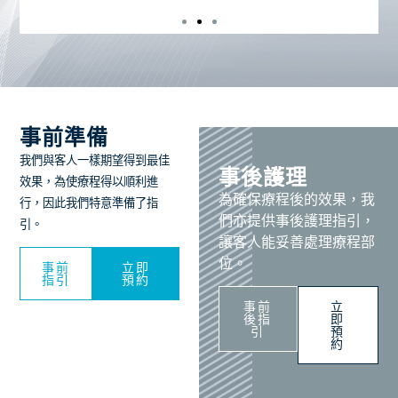
事前準備
我們與客人一樣期望得到最佳
事後護理
效果，為使療程得以順利進
為確保療程後的效果，我
行，因此我們特意準備了指
們亦提供事後護理指引，
引。
讓客人能妥善處理療程部
位。
事前
立即
指引
預約
事前
立
後指
即
引
預
約