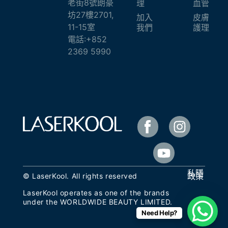
老街8號朗豪
理
血管
坊27樓2701,
加入
皮膚
11-15室
我們
護理
電話:+852
2369 5990
私隱
政策
© LaserKool. All rights reserved
LaserKool operates as one of the brands
under the
WORLDWIDE BEAUTY LIMITED
.
Need Help?