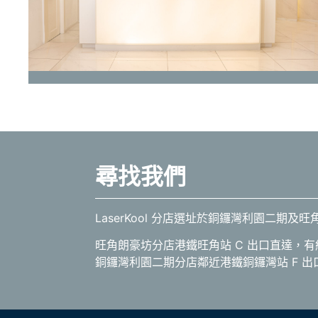
尋找我們
LaserKool 分店選址於銅鑼灣利園二
旺角朗豪坊分店港鐵旺角站 C 出口直達，有
銅鑼灣利園二期分店鄰近港鐵銅鑼灣站 F 