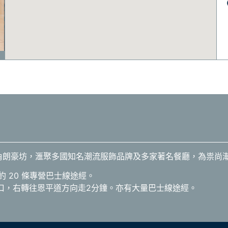
期及旺角朗豪坊，滙聚多國知名潮流服飾品牌及多家著名餐廳，為祟
約 20 條專營巴士線途經。
出口，右轉往恩平道方向走2分鐘。亦有大量巴士線途經。