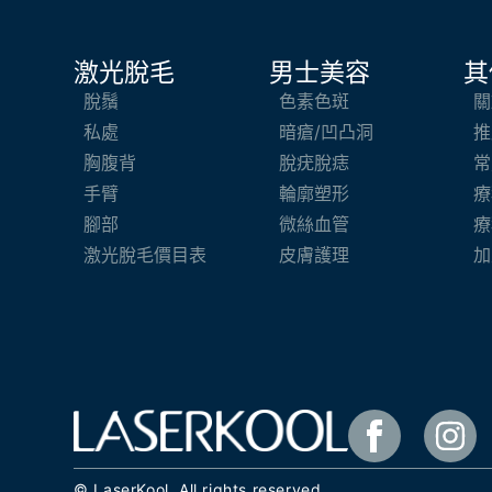
激光脫毛
男士美容
其
脫鬚
色素色斑
關
私處
暗瘡/凹凸洞
推
胸腹背
脫疣脫痣
常
手臂
輪廓塑形
療
腳部
微絲血管
療
激光脫毛價目表
皮膚護理
加
© LaserKool. All rights reserved