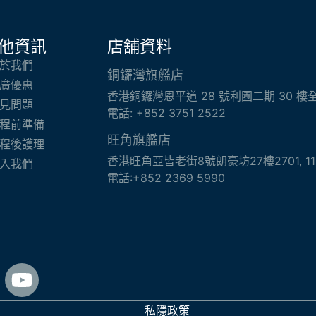
他資訊
店舖資料
於我們
銅鑼灣旗艦店
廣優惠
香港銅鑼灣恩平道 28 號利園二期 30 樓
見問題
電話: +852 3751 2522
程前準備
旺角旗艦店​
程後護理
香港旺角亞皆老街8號朗豪坊27樓2701, 11
入我們
電話:+852 2369 5990
私隱政策