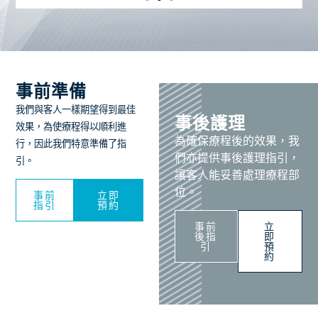
事前準備
我們與客人一樣期望得到最佳
事後護理
效果，為使療程得以順利進
為確保療程後的效果，我
行，因此我們特意準備了指
們亦提供事後護理指引，
引。
讓客人能妥善處理療程部
位。
事前
立即
指引
預約
事前
立
後指
即
引
預
約