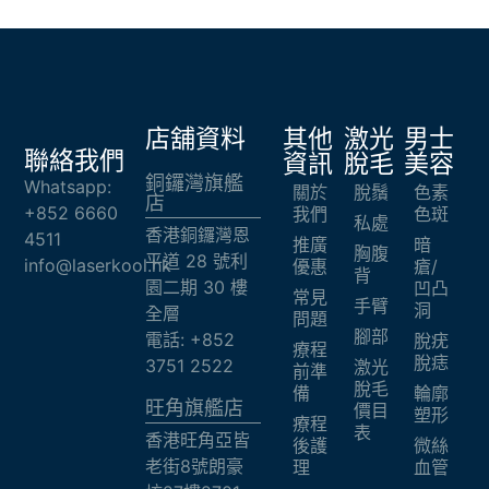
店舖資料
其他
激光
男士
聯絡我們
資訊
脫毛
美容
銅鑼灣旗艦
Whatsapp:
關於
脫鬚
色素
店
+852 6660
我們
色斑
私處
香港銅鑼灣恩
4511
推廣
暗
胸腹
平道 28 號利
info@laserkool.hk
優惠
瘡/
背
園二期 30 樓
凹凸
常見
手臂
洞
全層
問題
腳部
電話: +852
脫疣
療程
脫痣
3751 2522
激光
前準
脫毛
備
輪廓
旺角旗艦店​
價目
塑形
療程
表
香港旺角亞皆
後護
微絲
老街8號朗豪
理
血管