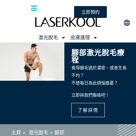
立即預約
激光脫毛
皮膚護理
腳部激光脫毛療
程
覺得腿毛過於濃密，或者生長
不均？
不想每日為此煩惱擔憂？
立即與我們聯絡吧！
了解詳情
主頁
> 激光脫毛 > 腳部