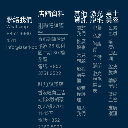
店舖資料
其他
激光
男士
聯絡我們
資訊
脫毛
美容
銅鑼灣旗艦
Whatsapp:
關於
脫鬚
色素
店
+852 6660
我們
色斑
私處
香港銅鑼灣恩
4511
推廣
暗
胸腹
平道 28 號利
info@laserkool.hk
優惠
瘡/
背
園二期 30 樓
凹凸
常見
手臂
洞
全層
問題
腳部
電話: +852
脫疣
療程
脫痣
3751 2522
激光
前準
脫毛
備
輪廓
旺角旗艦店​
價目
塑形
療程
表
香港旺角亞皆
後護
微絲
老街8號朗豪
理
血管
坊27樓2701,
加入
皮膚
11-15室
我們
護理
電話:+852
2369 5990