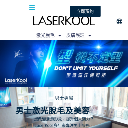
立即預約
激光脫毛
皮膚護理
男士專屬
男士激光脫毛及美容
想改變邋遢形象，提升個人魅力？
LaserKool 多年來專注男士服務，