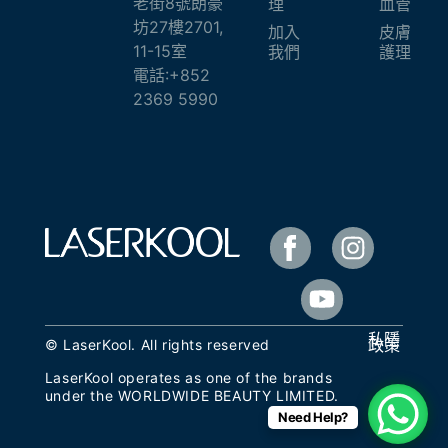
老街8號朗豪
理
血管
坊27樓2701,
加入
皮膚
11-15室
我們
護理
電話:+852
2369 5990
私隱
政策
© LaserKool. All rights reserved
LaserKool operates as one of the brands
under the
WORLDWIDE BEAUTY LIMITED
.
Need Help?