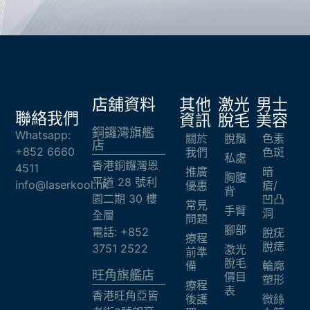
店舖資料
其他
激光
男士
聯絡我們
資訊
脫毛
美容
銅鑼灣旗艦
Whatsapp:
關於
脫鬚
色素
店
+852 6660
我們
色斑
私處
香港銅鑼灣恩
4511
推廣
暗
胸腹
平道 28 號利
info@laserkool.hk
優惠
瘡/
背
園二期 30 樓
凹凸
常見
手臂
洞
全層
問題
腳部
電話: +852
脫疣
療程
脫痣
3751 2522
激光
前準
脫毛
備
輪廓
旺角旗艦店​
價目
塑形
療程
表
香港旺角亞皆
後護
微絲