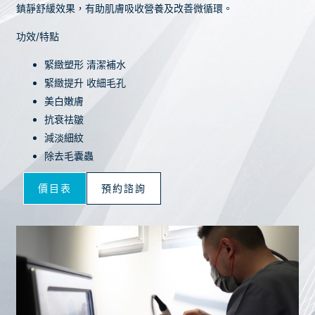
鎮靜舒緩效果，有助肌膚吸收營養及改善微循環。
功效/特點
緊緻塑形 清潔補水
緊緻提升 收細毛孔
美白嫩膚
抗衰祛皺
減淡細紋
除去毛囊蟲
價目表
預約諮詢