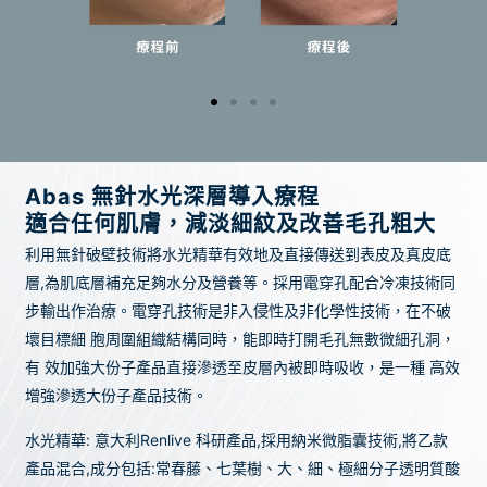
Abas 無針水光深層導入療程
適合任何肌膚，減淡細紋及改善毛孔粗大
利用無針破壁技術將水光精華有效地及直接傳送到表皮及真皮底
層,為肌底層補充足夠水分及營養等。採用電穿孔配合冷凍技術同
步輸出作治療。電穿孔技術是非入侵性及非化學性技術，在不破
壞目標細 胞周圍組織結構同時，能即時打開毛孔無數微細孔洞，
有 效加強大份子產品直接滲透至皮層內被即時吸收，是一種 高效
增強滲透大份子產品技術。
水光精華: 意大利Renlive 科研產品,採用納米微脂囊技術,將乙款
產品混合,成分包括:常春藤、七葉樹、大、細、極細分子透明質酸