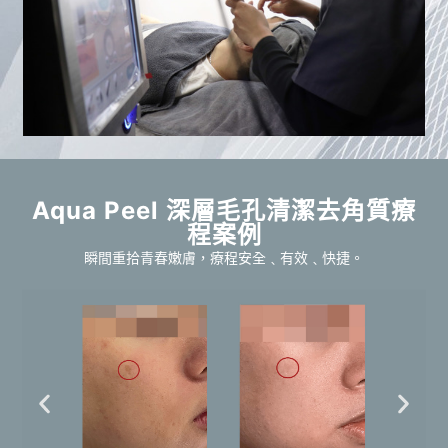
Aqua Peel 深層毛孔清潔去角質療
程案例
瞬間重拾青春嫩膚，療程安全﹑有效﹑快捷。