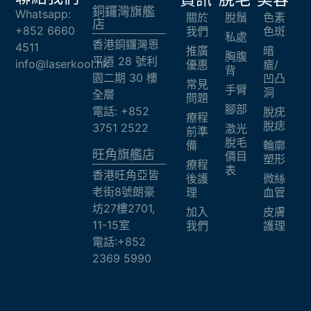
銅鑼灣旗艦
Whatsapp:
關於
脫鬚
色素
店
+852 6660
我們
色斑
私處
香港銅鑼灣恩
4511
推廣
暗
胸腹
平道 28 號利
info@laserkool.hk
優惠
瘡/
背
園二期 30 樓
凹凸
常見
手臂
洞
全層
問題
腳部
電話: +852
脫疣
療程
脫痣
3751 2522
激光
前準
脫毛
備
輪廓
旺角旗艦店​
價目
塑形
療程
表
香港旺角亞皆
後護
微絲
老街8號朗豪
理
血管
坊27樓2701,
加入
皮膚
11-15室
我們
護理
電話:+852
2369 5990