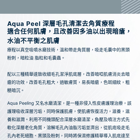
Aqua Peel 深層毛孔清潔去角質療程
適合任何肌膚，且改善因多油以出現暗瘡，
水油不平衡之肌膚
療程以真空吸噴水磨技術，溫和帶走角質層，吸走毛囊中的黑頭
粉刺，暗粒油 脂粒和毛囊蟲。
配以三種精華達致收細毛孔潔淨肌底層，改善暗啞肌膚消炎去暗
瘡的功效，改善毛孔粗大，過敏膚質，易長暗瘡，色斑細紋，粗
糙暗沉。
Aqua Peeling 又名水磨清潔，是一種非侵入性皮膚護理治療，該
護理吸收深層污垢，同時保護肌膚，使肌膚恢復活力，滋養，滋
養和滋潤。利用不同機頭配合深層水磨清潔，負壓及噴注方式先
軟化深層老化角質，溶解毛孔內油脂污垢並濟出，從肌底吸走毛
孔內老死細胞、黑頭及粉刺，同時將保濕修護精華導入肌底達至