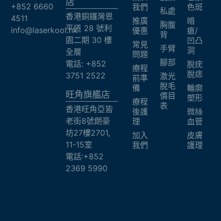
店
+852 6660
我們
色斑
私處
香港銅鑼灣恩
4511
推廣
暗
胸腹
平道 28 號利
info@laserkool.hk
優惠
瘡/
背
園二期 30 樓
凹凸
常見
手臂
洞
全層
問題
腳部
電話: +852
脫疣
療程
脫痣
3751 2522
激光
前準
脫毛
備
輪廓
旺角旗艦店​
價目
塑形
療程
表
香港旺角亞皆
後護
微絲
老街8號朗豪
理
血管
坊27樓2701,
加入
皮膚
11-15室
我們
護理
電話:+852
2369 5990