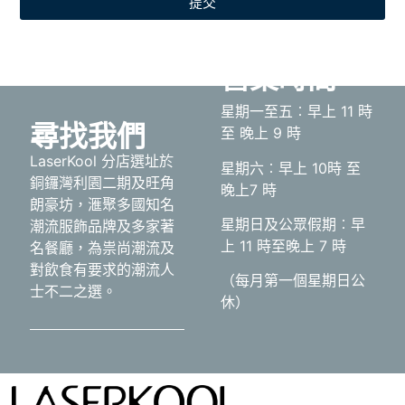
提交
營業時間
星期一至五︰早上 11 時
尋找我們
至 晚上 9 時
LaserKool 分店選址於
星期六︰早上 10時 至
銅鑼灣利園二期及旺角
晚上7 時
朗豪坊，滙聚多國知名
星期日及公眾假期︰早
潮流服飾品牌及多家著
上 11 時至晚上 7 時
名餐廳，為祟尚潮流及
對飲食有要求的潮流人
（每月第一個星期日公
士不二之選。
休）