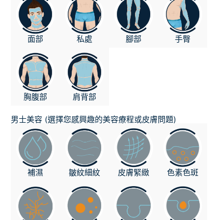
面部
私處
腳部
手臀
胸腹部
肩背部
男士美容 (選擇您感興趣的美容療程或皮膚問題)
補濕
皺紋細紋
皮膚緊緻
色素色斑