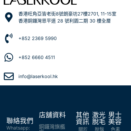
香港旺角亞皆老街8號朗豪坊27樓2701, 11-15室
香港銅鑼灣恩平道 28 號利園二期 30 樓全層
+852 2369 5990
+852 6660 4511
info@laserkool.hk
店舖資料
其他
激光
男士
聯絡我們
資訊
脫毛
美容
銅鑼灣旗艦
Whatsapp:
關於
脫鬚
色素